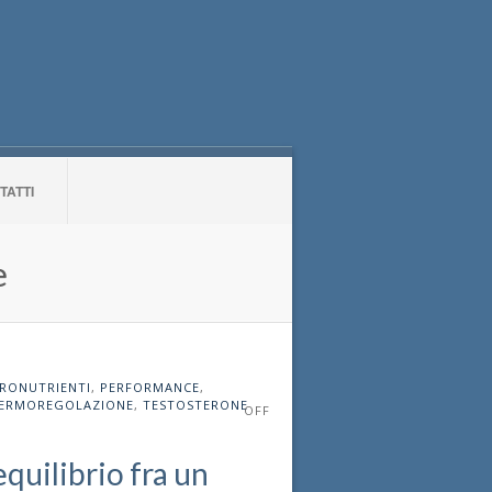
TATTI
e
RONUTRIENTI
,
PERFORMANCE
,
ERMOREGOLAZIONE
,
TESTOSTERONE
OFF
equilibrio fra un