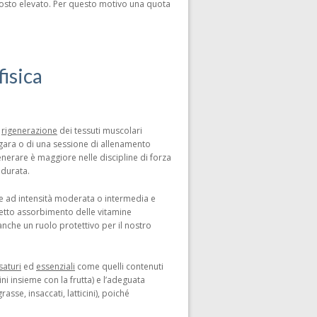
tosto elevato. Per questo motivo una quota
fisica
a
rigenerazione
dei tessuti muscolari
a gara o di una sessione di allenamento
nerare è maggiore nelle discipline di forza
 durata.
are ad intensità moderata o intermedia e
orretto assorbimento delle vitamine
anche un ruolo protettivo per il nostro
saturi
ed
essenziali
come quelli contenuti
ini insieme con la frutta) e l’adeguata
se, insaccati, latticini), poiché