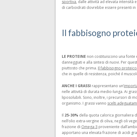
sportiva
, dalle attività ad elevata intensità
di carboidrati dovrebbe essere presenti in 
Il fabbisogno proteic
LE PROTEINE
non costituiscono una fonte en
danneggiati e alla sintesi di nuovi. Per que
piuttosto che prima.
Il fabbisogno proteico v
che in quelle di resistenza, poiché il musco
ANCHE I GRASSI
rappresentano un’
importa
nelle attività di durata medio-lunga. Ai gras
liposolubili. Sono, inoltre, i precursori di mo
organismo. I grassi vanno
scelti adeguata
Il
25-30%
della quota calorica giornaliera 
nell’olio extra-vergine di oliva, negli oli ve
frazione di
Omega-3
proveniente dall’ambien
apportano una elevata frazione di acidi gras