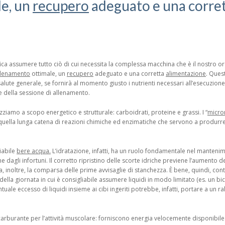
e, un
recupero
adeguato e una corre
fica assumere tutto ciò di cui necessita la complessa macchina che è il nostro 
llenamento
ottimale, un
recupero
adeguato e una corretta
alimentazione
. Ques
 salute generale, se fornirà al momento giusto i nutrienti necessari all’esecuzione
 della sessione di allenamento.
izziamo a scopo energetico e strutturale: carboidrati, proteine e grassi. I “
micron
 quella lunga catena di reazioni chimiche ed enzimatiche che servono a produrre
iabile
bere acqua.
L’idratazione, infatti, ha un ruolo fondamentale nel mantenim
ne dagli infortuni. Il corretto ripristino delle scorte idriche previene l’aumento
da, inoltre, la comparsa delle prime avvisaglie di stanchezza. È bene, quindi, c
della giornata in cui è consigliabile assumere liquidi in modo limitato (es. un bic
ale eccesso di liquidi insieme ai cibi ingeriti potrebbe, infatti, portare a un r
 carburante per l’attività muscolare: forniscono energia velocemente disponibil