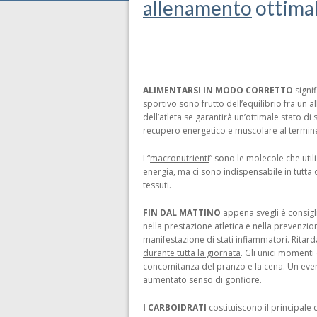
allenamento
ottimal
ALIMENTARSI IN MODO CORRETTO
signi
sportivo sono frutto dell’equilibrio fra un
a
dell’atleta se garantirà un’ottimale stato di
recupero energetico e muscolare al termine
I “
macronutrienti
” sono le molecole che util
energia, ma ci sono indispensabile in tutta
tessuti.
FIN DAL MATTINO
appena svegli è consigl
nella prestazione atletica e nella prevenzio
manifestazione di stati infiammatori. Ritar
durante tutta la giornata
. Gli unici momenti 
concomitanza del pranzo e la cena. Un eventu
aumentato senso di gonfiore.
I CARBOIDRATI
costituiscono il principale