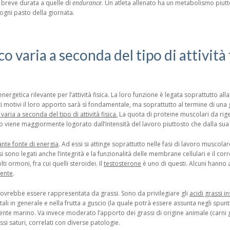
 e breve durata a quelle di
endurance
. Un atleta allenato ha un metabolismo piut
ogni pasto della giornata.
o varia a seconda del tipo di attività 
ergetica rilevante per l’attività fisica. La loro funzione è legata soprattutto all
sti motivi il loro apporto sarà sì fondamentale, ma soprattutto al termine di un
aria a seconda del tipo di attività fisica.
La quota di proteine muscolari da rige
lo viene maggiormente logorato dall’intensità del lavoro piuttosto che dalla sua
nte fonte di energia
. Ad essi si attinge soprattutto nelle fasi di lavoro muscol
si sono legati anche l’integrità e la funzionalità delle membrane cellulari e il c
lti ormoni, fra cui quelli steroidei. Il
testosterone
è uno di questi. Alcuni hanno 
mente
.
dovrebbe essere rappresentata da grassi. Sono da privilegiare gli
acidi grassi in
getali in generale e nella frutta a guscio (la quale potrà essere assunta negli spunt
te marino. Va invece moderato l’apporto dei grassi di origine animale (carni gras
si saturi, correlati con diverse patologie.