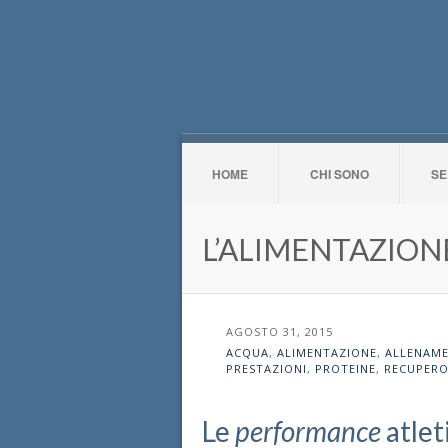
HOME
CHI SONO
SE
L’ALIMENTAZIONE
AGOSTO 31, 2015
ACQUA
,
ALIMENTAZIONE
,
ALLENAM
PRESTAZIONI
,
PROTEINE
,
RECUPERO
Le
performance
atlet