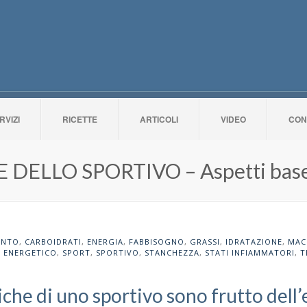
RVIZI
RICETTE
ARTICOLI
VIDEO
CON
 DELLO SPORTIVO – Aspetti bas
ENTO
,
CARBOIDRATI
,
ENERGIA
,
FABBISOGNO
,
GRASSI
,
IDRATAZIONE
,
MAC
 ENERGETICO
,
SPORT
,
SPORTIVO
,
STANCHEZZA
,
STATI INFIAMMATORI
,
T
iche di uno sportivo sono frutto dell’