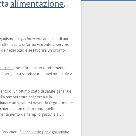
tta
alimentazione
.
organismo. Le
performance
atletiche di uno
t’ ultima sarà un’arma vincente al servizio
 dell’ esercizio e se favorirà un pronto
utrienti
” non forniscono direttamente
 energia o a sintetizzare nuovi molecole e
ento di un ottimo stato di salute generale,
 della temperatura corporea e la
ontinuare ad idratarsi bevendo regolarmente
chiere, e non di più) sono quelli in
allentamento dei tempi digestivi e a un
e. Assumerli è
necessario per ogni attività