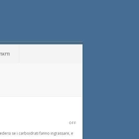
TATTI
OFF
ersi se i carboidrati fanno ingrassare, e