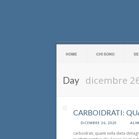
HOME
CHI SONO
SE
dicembre 26
Day
CARBOIDRATI: QU
DICEMBRE 26, 2020
ALI
carboidrati, quanti nella dieta dima