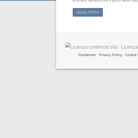
in effetti sembra che il peso lieviti 
LEGGI TUTTO
Licenza 
Disclaimer
-
Privacy Policy
-
Cookie 