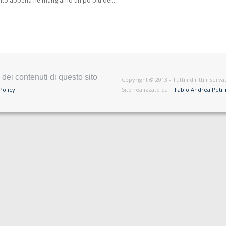
subito appena ne mangiamo un pò più del...
dei contenuti di questo sito
Copyright © 2013 - Tutti i diritti riser
Policy
Sito realizzato da
Fabio Andrea Petri