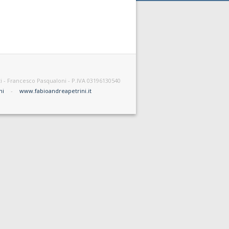
vati - Francesco Pasqualoni - P.IVA 03196130540
ni
-
www.fabioandreapetrini.it