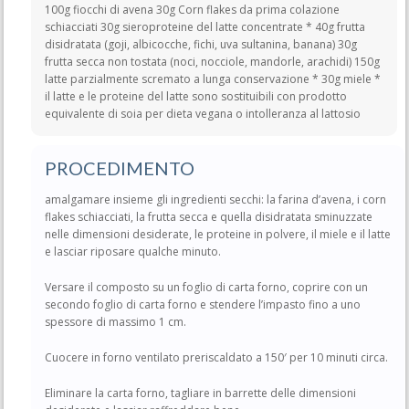
100g fiocchi di avena 30g Corn flakes da prima colazione
schiacciati 30g sieroproteine del latte concentrate * 40g frutta
disidratata (goji, albicocche, fichi, uva sultanina, banana) 30g
frutta secca non tostata (noci, nocciole, mandorle, arachidi) 150g
latte parzialmente scremato a lunga conservazione * 30g miele *
il latte e le proteine del latte sono sostituibili con prodotto
equivalente di soia per dieta vegana o intolleranza al lattosio
PROCEDIMENTO
amalgamare insieme gli ingredienti secchi: la farina d’avena, i corn
flakes schiacciati, la frutta secca e quella disidratata sminuzzate
nelle dimensioni desiderate, le proteine in polvere, il miele e il latte
e lasciar riposare qualche minuto.
Versare il composto su un foglio di carta forno, coprire con un
secondo foglio di carta forno e stendere l’impasto fino a uno
spessore di massimo 1 cm.
Cuocere in forno ventilato preriscaldato a 150′ per 10 minuti circa.
Eliminare la carta forno, tagliare in barrette delle dimensioni