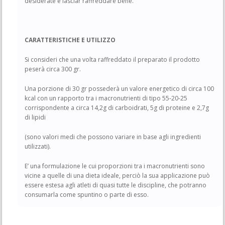
desiderate e lasciar raffreddare bene.
CARATTERISTICHE E UTILIZZO
Si consideri che una volta raffreddato il preparato il prodotto
peserà circa 300 gr.
Una porzione di 30 gr possederà un valore energetico di circa 100
kcal con un rapporto tra i macronutrienti di tipo 55-20-25
corrispondente a circa 14,2g di carboidrati, 5g di proteine e 2,7g
di lipidi
(sono valori medi che possono variare in base agli ingredienti
utilizzati).
E’ una formulazione le cui proporzioni tra i macronutrienti sono
vicine a quelle di una dieta ideale, perciò la sua applicazione può
essere estesa agli atleti di quasi tutte le discipline, che potranno
consumarla come spuntino o parte di esso.